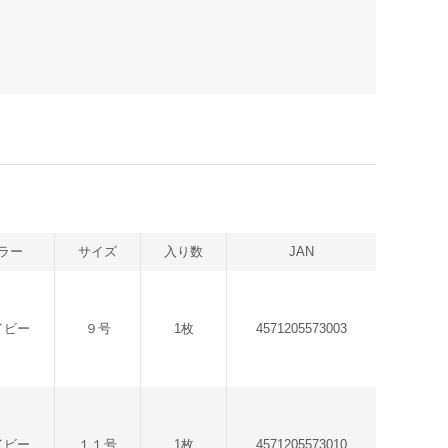
ラー
サイズ
入り数
JAN
イビー
９号
1枚
4571205573003
イビー
１１号
1枚
4571205573010