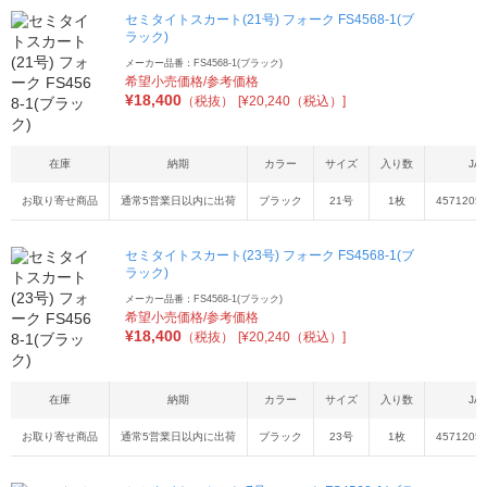
セミタイトスカート(21号) フォーク FS4568-1(ブ
ラック)
メーカー品番：FS4568-1(ブラック)
希望小売価格/参考価格
¥
18,400
（税抜）
[¥20,240（税込）]
在庫
納期
カラー
サイズ
入り数
JA
お取り寄せ商品
通常5営業日以内に出荷
ブラック
21号
1枚
4571205
セミタイトスカート(23号) フォーク FS4568-1(ブ
ラック)
メーカー品番：FS4568-1(ブラック)
希望小売価格/参考価格
¥
18,400
（税抜）
[¥20,240（税込）]
在庫
納期
カラー
サイズ
入り数
JA
お取り寄せ商品
通常5営業日以内に出荷
ブラック
23号
1枚
4571205