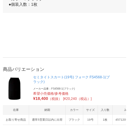
●個装入数：1枚
商品バリエーション
セミタイトスカート(19号) フォーク FS4568-1(ブ
ラック)
メーカー品番：FS4568-1(ブラック)
希望小売価格/参考価格
¥
18,400
（税抜）
[¥20,240（税込）]
在庫
納期
カラー
サイズ
入り数
JA
お取り寄せ商品
通常5営業日以内に出荷
ブラック
19号
1枚
4571205