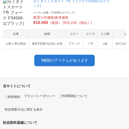
セミタイトスカート 7号 フォーク FS4568-1(ブラ
ック)
メーカー品番：FS4568-1(ブラック)
希望小売価格/参考価格
¥
18,400
（税抜）
[¥20,240（税込）]
在庫
納期
カラー
サイズ
入り数
JA
お取り寄せ商品
通常5営業日以内に出荷
ブラック
７号
1枚
4571205
9
種類のアイテムがあります
当サイトについて
プライバシーポリシー
ご利用環境について
ご利用規約
特定商取引法に関する表示
松吉医科器械について