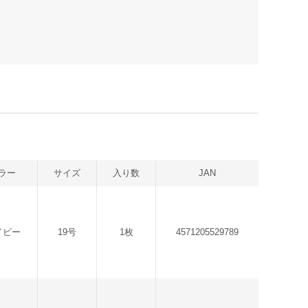
ラー
サイズ
入り数
JAN
イビー
19号
1枚
4571205529789