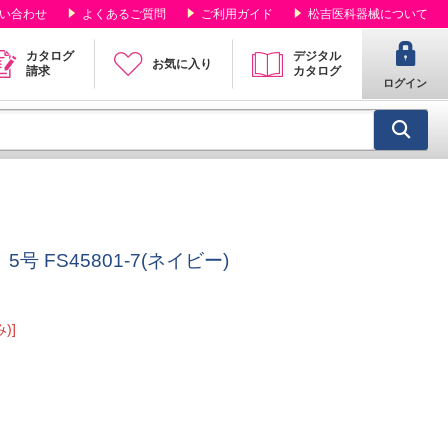
い合わせ
よくあるご質問
ご利用ガイド
松吉医科器械について
カタログ
デジタル
お気に入り
請求
カタログ
ログイン
 FS45801-7(ネイビー)
)]