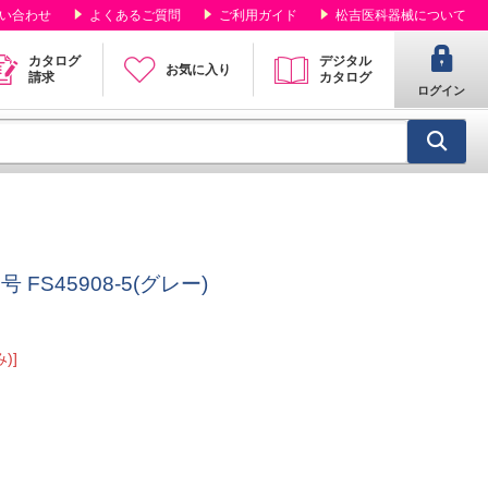
い合わせ
よくあるご質問
ご利用ガイド
松吉医科器械について
カタログ
デジタル
お気に入り
請求
カタログ
ログイン
FS45908-5(グレー)
)]