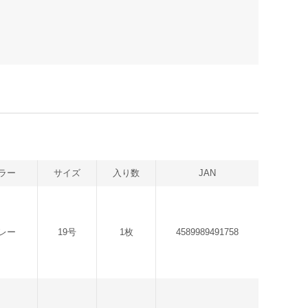
ラー
サイズ
入り数
JAN
レー
19号
1枚
4589989491758