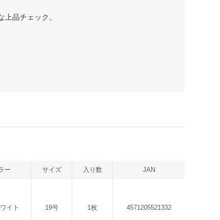
な上品チェック。
ラー
サイズ
入り数
JAN
ホワイト
19号
1枚
4571205521332