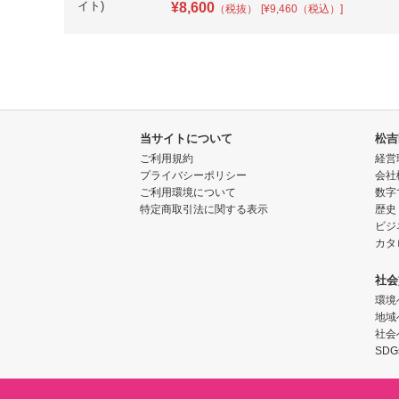
¥
8,600
（税抜）
[¥9,460（税込）]
当サイトについて
松吉
ご利用規約
経営
プライバシーポリシー
会社
ご利用環境について
数字
特定商取引法に関する表示
歴史
ビジ
カタ
社会
環境
地域
社会
SDG