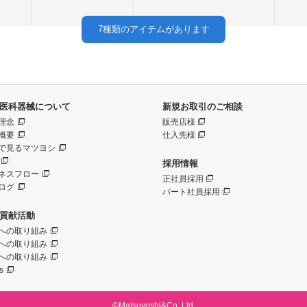
7
種類のアイテムがあります
医科器械について
新規お取引のご相談
理念
販売店様
概要
仕入先様
で見るマツヨシ
採用情報
ネスフロー
正社員採用
ログ
パート社員採用
貢献活動
への取り組み
への取り組み
への取り組み
s
©Matsuyoshi&Co.,Ltd.