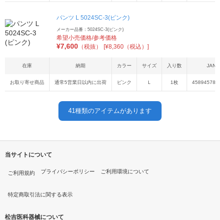
パンツ L 5024SC-3(ピンク)
メーカー品番：5024SC-3(ピンク)
希望小売価格/参考価格
¥
7,600
（税抜）
[¥8,360（税込）]
在庫
納期
カラー
サイズ
入り数
JAN
お取り寄せ商品
通常5営業日以内に出荷
ピンク
Ｌ
1枚
458945783
41
種類のアイテムがあります
当サイトについて
プライバシーポリシー
ご利用環境について
ご利用規約
特定商取引法に関する表示
松吉医科器械について