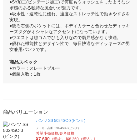
●SY加工(ビンテージ加工)で何度もウォッシュをしたようなシ
ボ感のある独特な風合いが魅力です。
●吸水性・速乾性に優れ、適度なストレッチ性で動きやすさを
実現。
●後ろ右側のポケットには、ボディカラーと合わせたディッキ
ーズタグがオシャレなアクセントになっています。
●ウエストは総ゴムでひも入りなので窮屈感がなく快適。
●優れた機能性とデザイン性で、毎日快適なディッキーズの男
女兼用パンツです。
商品スペック
●カラー：スレートブルー
●個装入数：1枚
商品バリエーション
パンツ SS 5024SC-3(ピンク)
メーカー品番：5024SC-3(ピンク)
希望小売価格/参考価格
¥
7,600
（税抜）
[¥8,360（税込）]