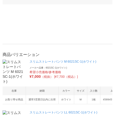
商品バリエーション
スリムストレートパンツ M 6021SC-1(ホワイト)
メーカー品番：6021SC-1(ホワイト)
希望小売価格/参考価格
¥
7,000
（税抜）
[¥7,700（税込）]
在庫
納期
カラー
サイズ
入り数
JA
お取り寄せ商品
通常5営業日以内に出荷
ホワイト
Ｍ
1枚
4589457
スリムストレートパンツ LL 6021SC-1(ホワイト)