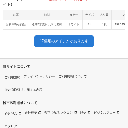
在庫
納期
カラー
サイズ
入り数
JA
お取り寄せ商品
通常5営業日以内に出荷
ホワイト
４Ｌ
1枚
4589457
17
種類のアイテムがあります
当サイトについて
プライバシーポリシー
ご利用環境について
ご利用規約
特定商取引法に関する表示
松吉医科器械について
会社概要
数字で見るマツヨシ
歴史
ビジネスフロー
経営理念
カタログ