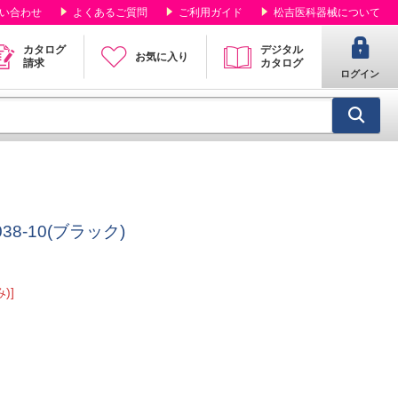
い合わせ
よくあるご質問
ご利用ガイド
松吉医科器械について
カタログ
デジタル
お気に入り
請求
カタログ
ログイン
38-10(ブラック)
)]