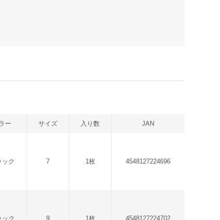
ラー
サイズ
入り数
JAN
ラック
7
1枚
4548127224696
ラック
9
1枚
4548127224702