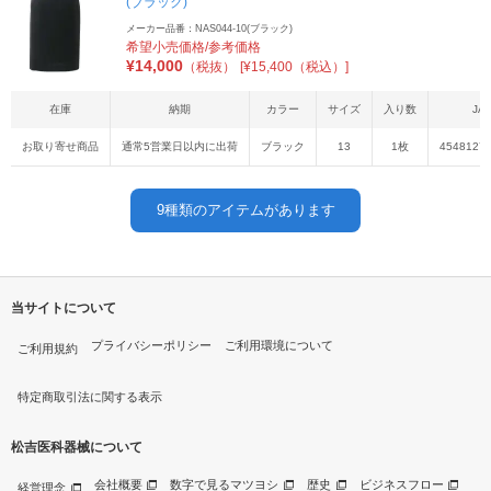
(ブラック)
メーカー品番：NAS044-10(ブラック)
希望小売価格/参考価格
¥
14,000
（税抜）
[¥15,400（税込）]
在庫
納期
カラー
サイズ
入り数
JA
お取り寄せ商品
通常5営業日以内に出荷
ブラック
13
1枚
4548127
9
種類のアイテムがあります
当サイトについて
プライバシーポリシー
ご利用環境について
ご利用規約
特定商取引法に関する表示
松吉医科器械について
会社概要
数字で見るマツヨシ
歴史
ビジネスフロー
経営理念