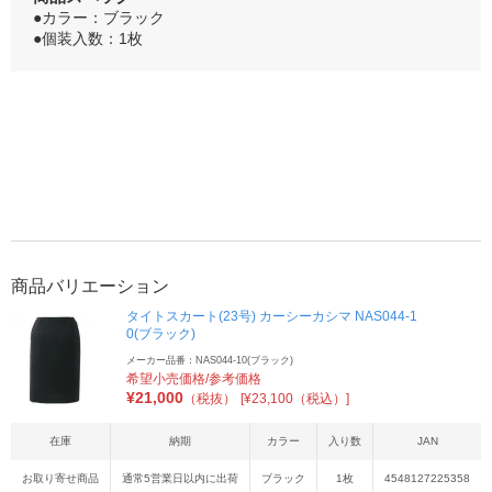
●カラー：ブラック
●個装入数：1枚
商品バリエーション
タイトスカート(23号) カーシーカシマ NAS044-1
0(ブラック)
メーカー品番：NAS044-10(ブラック)
希望小売価格/参考価格
¥
21,000
（税抜）
[¥23,100（税込）]
在庫
納期
カラー
入り数
JAN
お取り寄せ商品
通常5営業日以内に出荷
ブラック
1枚
4548127225358