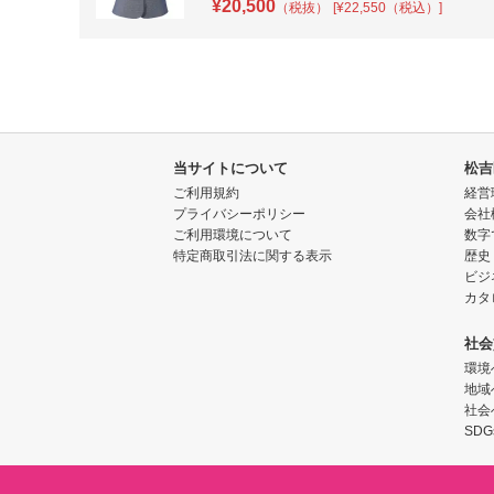
¥
20,500
（税抜）
[¥22,550（税込）]
当サイトについて
松吉
ご利用規約
経営
プライバシーポリシー
会社
ご利用環境について
数字
特定商取引法に関する表示
歴史
ビジ
カタ
社会
環境
地域
社会
SDG