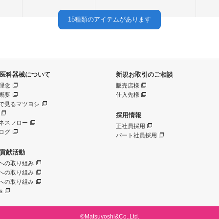
15
種類のアイテムがあります
医科器械について
新規お取引のご相談
理念
販売店様
概要
仕入先様
で見るマツヨシ
採用情報
ネスフロー
正社員採用
ログ
パート社員採用
貢献活動
への取り組み
への取り組み
への取り組み
s
©Matsuyoshi&Co.,Ltd.