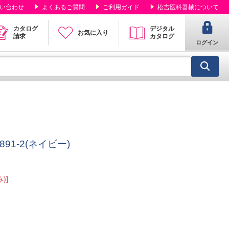
い合わせ
よくあるご質問
ご利用ガイド
松吉医科器械について
カタログ
デジタル
お気に入り
請求
カタログ
ログイン
91-2(ネイビー)
)]