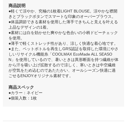
商品説明
●軽くて涼やか、究極の1枚着LIGHT BLOUSE。涼やかな襟開
きとブラックボタンでスマートな印象のオーバーブラウス。
●体温調節できる素材を使用した薄手できちんと見えを叶える
上品なデザインの1着。
●素材には白を効かせた爽やかな色合いの小柄ドビーチェック
を使用。
●薄手で軽くストレッチ性があり、涼しく快適な着心地です。
●また、ペットボトルを再生しGRS認証を取得した環境にやさ
しいリサイクル機能糸「COOLMAX EcoMade ALL SEASO
N」を使用しているので、暑いときは異形断面を持つ繊維が体
から汗を吸い上げ拡散するので涼しく、寒いときは中空繊維
が空気をため込むのであたたかい、オールシーズン快適に過
ごせるENJOYオリジナル素材です。
商品スペック
●カラー：ネイビー
●個装入数：1枚