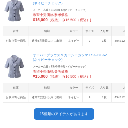
(ネイビーチェック)
メーカー品番：ESA981-62(ネイビーチェック)
希望小売価格/参考価格
¥
15,000
（税抜）
[¥16,500（税込）]
在庫
納期
カラー
サイズ
入り数
JA
お取り寄せ商品
通常5営業日以内に出荷
ネイビー
7
1枚
4548127
オーバーブラウス 9 カーシーカシマ ESA981-62
(ネイビーチェック)
メーカー品番：ESA981-62(ネイビーチェック)
希望小売価格/参考価格
¥
15,000
（税抜）
[¥16,500（税込）]
在庫
納期
カラー
サイズ
入り数
JA
お取り寄せ商品
通常5営業日以内に出荷
ネイビー
9
1枚
4548127
15
種類のアイテムがあります