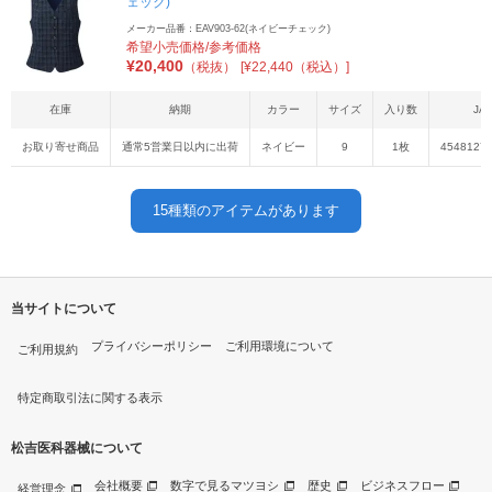
ェック)
メーカー品番：EAV903-62(ネイビーチェック)
希望小売価格/参考価格
¥
20,400
（税抜）
[¥22,440（税込）]
在庫
納期
カラー
サイズ
入り数
JA
お取り寄せ商品
通常5営業日以内に出荷
ネイビー
9
1枚
4548127
15
種類のアイテムがあります
当サイトについて
プライバシーポリシー
ご利用環境について
ご利用規約
特定商取引法に関する表示
松吉医科器械について
会社概要
数字で見るマツヨシ
歴史
ビジネスフロー
経営理念