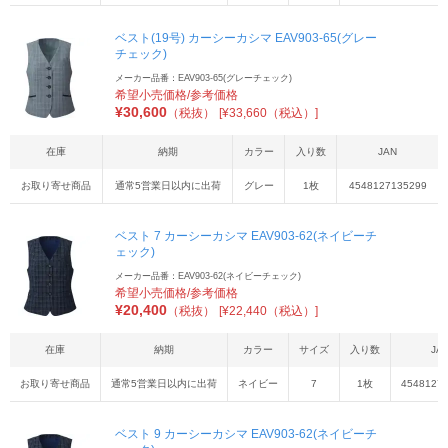
ベスト(19号) カーシーカシマ EAV903-65(グレー
チェック)
メーカー品番：EAV903-65(グレーチェック)
希望小売価格/参考価格
¥
30,600
（税抜）
[¥33,660（税込）]
在庫
納期
カラー
入り数
JAN
お取り寄せ商品
通常5営業日以内に出荷
グレー
1枚
4548127135299
ベスト 7 カーシーカシマ EAV903-62(ネイビーチ
ェック)
メーカー品番：EAV903-62(ネイビーチェック)
希望小売価格/参考価格
¥
20,400
（税抜）
[¥22,440（税込）]
在庫
納期
カラー
サイズ
入り数
JA
お取り寄せ商品
通常5営業日以内に出荷
ネイビー
7
1枚
4548127
ベスト 9 カーシーカシマ EAV903-62(ネイビーチ