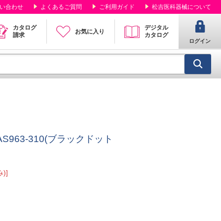
い合わせ
よくあるご質問
ご利用ガイド
松吉医科器械について
カタログ
デジタル
お気に入り
請求
カタログ
ログイン
S963-310(ブラックドット
)]