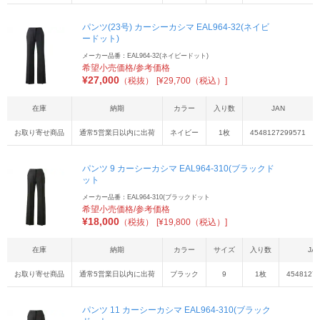
パンツ(23号) カーシーカシマ EAL964-32(ネイビ
ードット)
メーカー品番：EAL964-32(ネイビードット)
希望小売価格/参考価格
¥
27,000
（税抜）
[¥29,700（税込）]
在庫
納期
カラー
入り数
JAN
お取り寄せ商品
通常5営業日以内に出荷
ネイビー
1枚
4548127299571
パンツ 9 カーシーカシマ EAL964-310(ブラックド
ット
メーカー品番：EAL964-310(ブラックドット
希望小売価格/参考価格
¥
18,000
（税抜）
[¥19,800（税込）]
在庫
納期
カラー
サイズ
入り数
JA
お取り寄せ商品
通常5営業日以内に出荷
ブラック
9
1枚
4548127
パンツ 11 カーシーカシマ EAL964-310(ブラック