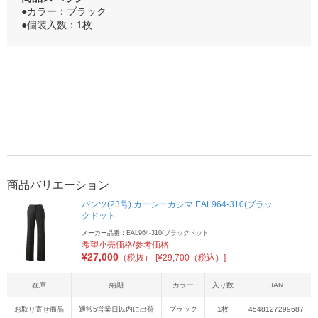
●カラー：ブラック
●個装入数：1枚
商品バリエーション
パンツ(23号) カーシーカシマ EAL964-310(ブラッ
クドット
メーカー品番：EAL964-310(ブラックドット
希望小売価格/参考価格
¥
27,000
（税抜）
[¥29,700（税込）]
在庫
納期
カラー
入り数
JAN
お取り寄せ商品
通常5営業日以内に出荷
ブラック
1枚
4548127299687