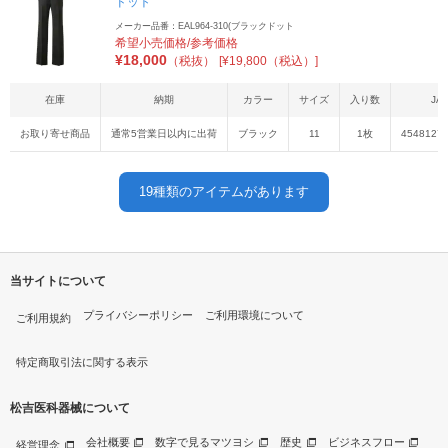
ドット
メーカー品番：EAL964-310(ブラックドット
希望小売価格/参考価格
¥
18,000
（税抜）
[¥19,800（税込）]
在庫
納期
カラー
サイズ
入り数
JA
お取り寄せ商品
通常5営業日以内に出荷
ブラック
11
1枚
4548127
19
種類のアイテムがあります
当サイトについて
プライバシーポリシー
ご利用環境について
ご利用規約
特定商取引法に関する表示
松吉医科器械について
会社概要
数字で見るマツヨシ
歴史
ビジネスフロー
経営理念