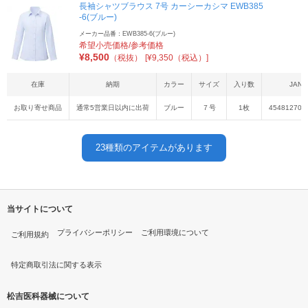
長袖シャツブラウス 7号 カーシーカシマ EWB385
-6(ブルー)
メーカー品番：EWB385-6(ブルー)
希望小売価格/参考価格
¥
8,500
（税抜）
[¥9,350（税込）]
在庫
納期
カラー
サイズ
入り数
JAN
お取り寄せ商品
通常5営業日以内に出荷
ブルー
７号
1枚
454812706
23
種類のアイテムがあります
当サイトについて
プライバシーポリシー
ご利用環境について
ご利用規約
特定商取引法に関する表示
松吉医科器械について