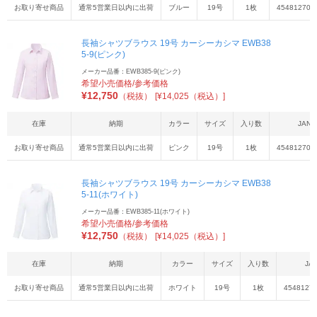
お取り寄せ商品
通常5営業日以内に出荷
ブルー
19号
1枚
454812706
長袖シャツブラウス 19号 カーシーカシマ EWB38
5-9(ピンク)
メーカー品番：EWB385-9(ピンク)
希望小売価格/参考価格
¥
12,750
（税抜）
[¥14,025（税込）]
在庫
納期
カラー
サイズ
入り数
JAN
お取り寄せ商品
通常5営業日以内に出荷
ピンク
19号
1枚
454812706
長袖シャツブラウス 19号 カーシーカシマ EWB38
5-11(ホワイト)
メーカー品番：EWB385-11(ホワイト)
希望小売価格/参考価格
¥
12,750
（税抜）
[¥14,025（税込）]
在庫
納期
カラー
サイズ
入り数
JA
お取り寄せ商品
通常5営業日以内に出荷
ホワイト
19号
1枚
4548127