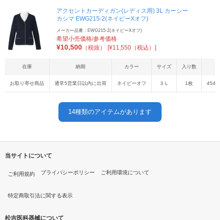
アクセントカーディガン(レディス用) 3L カーシー
カシマ EWG215-2(ネイビーXオフ)
メーカー品番：EWG215-2(ネイビーXオフ)
希望小売価格/参考価格
¥
10,500
（税抜）
[¥11,550（税込）]
在庫
納期
カラー
サイズ
入り数
お取り寄せ商品
通常5営業日以内に出荷
ネイビーオフ
３Ｌ
1枚
4548
14
種類のアイテムがあります
当サイトについて
プライバシーポリシー
ご利用環境について
ご利用規約
特定商取引法に関する表示
松吉医科器械について