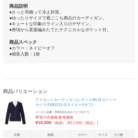
商品説明
●さっと羽織って冷え対策。
●ゆったりサイズで着ごこち満点のカーディガン。
●キュートな印象のライン入りのデザイン。
●身頃から直接編みたてたテクニカルなポケット付。
商品スペック
●カラー：ネイビーオフ
●個装入数：1枚
商品バリエーション
アクセントカーディガン(レディス用) M カーシー
カシマ EWG215-2(ネイビーXオフ)
メーカー品番：EWG215-2(ネイビーXオフ)
希望小売価格/参考価格
¥
10,500
（税抜）
[¥11,550（税込）]
在庫
納期
カラー
サイズ
入り数