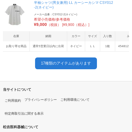
半袖シャツ(男女兼用) LL カーシーカシマ CSY012
-2(ネイビー)
メーカー品番：CSY012-2(ネイビー)
希望小売価格/参考価格
¥
9,000
（税抜）
[¥9,900（税込）]
在庫
納期
カラー
サイズ
入り数
JA
お取り寄せ商品
通常5営業日以内に出荷
ネイビー
ＬＬ
1枚
4548127
17
種類のアイテムがあります
当サイトについて
プライバシーポリシー
ご利用環境について
ご利用規約
特定商取引法に関する表示
松吉医科器械について