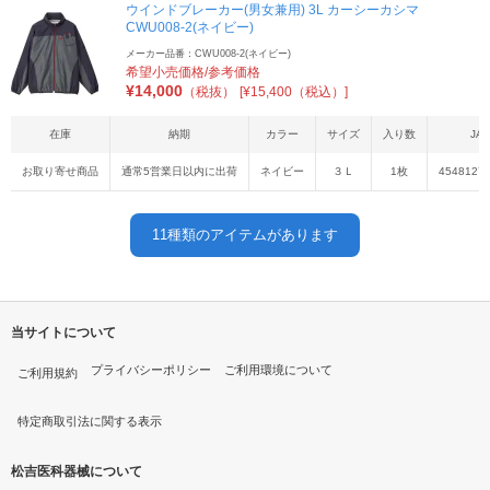
ウインドブレーカー(男女兼用) 3L カーシーカシマ
CWU008-2(ネイビー)
メーカー品番：CWU008-2(ネイビー)
希望小売価格/参考価格
¥
14,000
（税抜）
[¥15,400（税込）]
在庫
納期
カラー
サイズ
入り数
JA
お取り寄せ商品
通常5営業日以内に出荷
ネイビー
３Ｌ
1枚
4548127
11
種類のアイテムがあります
当サイトについて
プライバシーポリシー
ご利用環境について
ご利用規約
特定商取引法に関する表示
松吉医科器械について