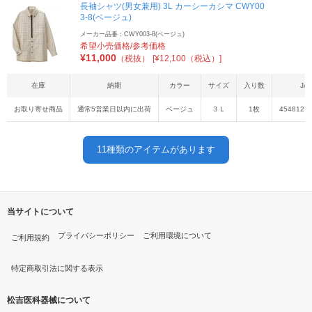
長袖シャツ(男女兼用) 3L カーシーカシマ CWY00
3-8(ベージュ)
メーカー品番：CWY003-8(ベージュ)
希望小売価格/参考価格
¥
11,000
（税抜）
[¥12,100（税込）]
在庫
納期
カラー
サイズ
入り数
JA
お取り寄せ商品
通常5営業日以内に出荷
ベージュ
３Ｌ
1枚
4548127
11
種類のアイテムがあります
当サイトについて
プライバシーポリシー
ご利用環境について
ご利用規約
特定商取引法に関する表示
松吉医科器械について