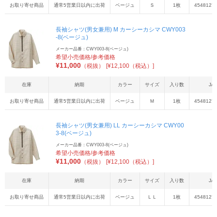
お取り寄せ商品
通常5営業日以内に出荷
ベージュ
Ｓ
1枚
4548127
長袖シャツ(男女兼用) M カーシーカシマ CWY003
-8(ベージュ)
メーカー品番：CWY003-8(ベージュ)
希望小売価格/参考価格
¥
11,000
（税抜）
[¥12,100（税込）]
在庫
納期
カラー
サイズ
入り数
JA
お取り寄せ商品
通常5営業日以内に出荷
ベージュ
Ｍ
1枚
4548127
長袖シャツ(男女兼用) LL カーシーカシマ CWY00
3-8(ベージュ)
メーカー品番：CWY003-8(ベージュ)
希望小売価格/参考価格
¥
11,000
（税抜）
[¥12,100（税込）]
在庫
納期
カラー
サイズ
入り数
JA
お取り寄せ商品
通常5営業日以内に出荷
ベージュ
ＬＬ
1枚
4548127