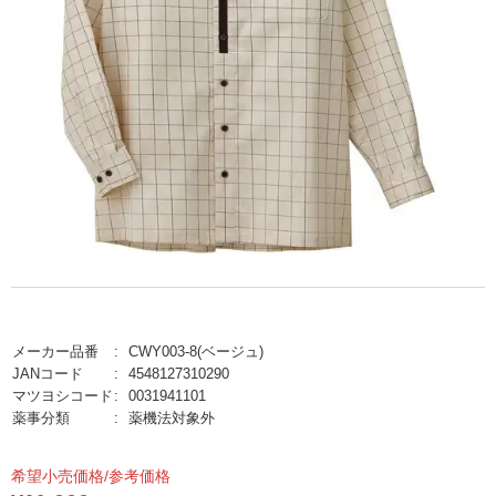
メーカー品番
CWY003-8(ベージュ)
JANコード
4548127310290
マツヨシコード
0031941101
薬事分類
薬機法対象外
希望小売価格/参考価格