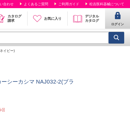
い合わせ
よくあるご質問
ご利用ガイド
松吉医科器械について
カタログ
デジタル
お気に入り
請求
カタログ
ログイン
クネイビー)
ーシーカシマ NAJ032-2(ブラ
)]