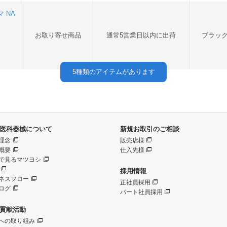
 NA
お取り寄せ商品
通常5営業日以内に出荷
ブラッ
5
種類のアイテムがあります
医科器械について
新規お取引のご相談
理念
販売店様
概要
仕入先様
で見るマツヨシ
採用情報
ネスフロー
正社員採用
ログ
パート社員採用
貢献活動
への取り組み