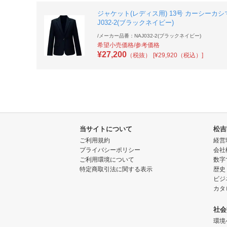
ジャケット(レディス用) 13号 カーシーカシマ
J032-2(ブラックネイビー)
/
メーカー品番：NAJ032-2(ブラックネイビー)
希望小売価格/参考価格
¥
27,200
（税抜）
[¥29,920（税込）]
当サイトについて
松吉
ご利用規約
経営
プライバシーポリシー
会社
ご利用環境について
数字
特定商取引法に関する表示
歴史
ビジ
カタ
社会
環境