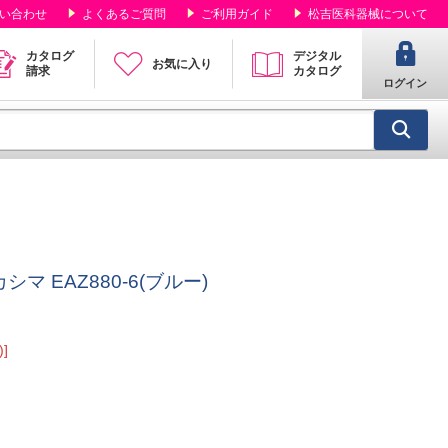
い合わせ
よくあるご質問
ご利用ガイド
松吉医科器械について
カタログ
デジタル
お気に入り
請求
カタログ
ログイン
マ EAZ880-6(ブルー)
]