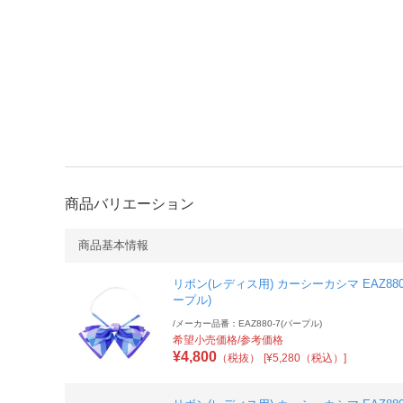
商品バリエーション
商品基本情報
リボン(レディス用) カーシーカシマ EAZ880
ープル)
/
メーカー品番：EAZ880-7(パープル)
希望小売価格/参考価格
¥
4,800
（税抜）
[¥5,280（税込）]