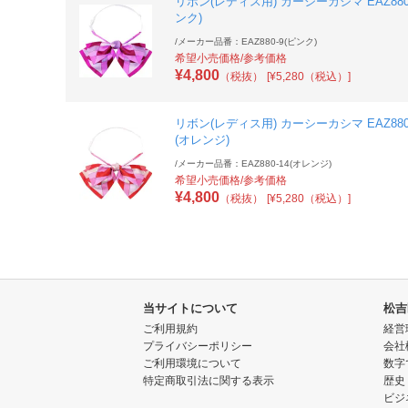
リボン(レディス用) カーシーカシマ EAZ880
ンク)
/
メーカー品番：EAZ880-9(ピンク)
希望小売価格/参考価格
¥
4,800
（税抜）
[¥5,280（税込）]
リボン(レディス用) カーシーカシマ EAZ880
(オレンジ)
/
メーカー品番：EAZ880-14(オレンジ)
希望小売価格/参考価格
¥
4,800
（税抜）
[¥5,280（税込）]
当サイトについて
松吉
ご利用規約
経営
プライバシーポリシー
会社
ご利用環境について
数字
特定商取引法に関する表示
歴史
ビジ