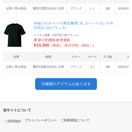
お取り寄せ商品
通常5営業日以内に出荷
ブラック
ＬＬ
1枚
4548127
半袖プルオーバー(男女兼用) 3L カーシーカシマ N
ST022-10(ブラック)
メーカー品番：NST022-10(ブラック)
希望小売価格/参考価格
¥
13,300
（税抜）
[¥14,630（税込）]
在庫
納期
カラー
サイズ
入り数
JA
お取り寄せ商品
通常5営業日以内に出荷
ブラック
３Ｌ
1枚
4548127
11
種類のアイテムがあります
当サイトについて
プライバシーポリシー
ご利用環境について
ご利用規約