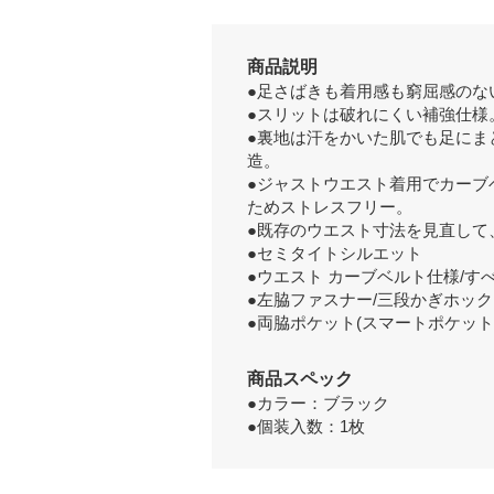
商品説明
●足さばきも着用感も窮屈感のな
●スリットは破れにくい補強仕様
●裏地は汗をかいた肌でも足にま
造。
●ジャストウエスト着用でカーブ
ためストレスフリー。
●既存のウエスト寸法を見直して
●セミタイトシルエット
●ウエスト カーブベルト仕様/す
●左脇ファスナー/三段かぎホック
●両脇ポケット(スマートポケット
商品スペック
●カラー：ブラック
●個装入数：1枚