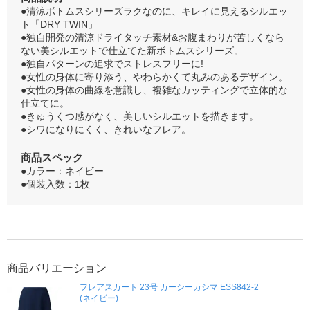
●清涼ボトムスシリーズラクなのに、キレイに見えるシルエッ
ト「DRY TWIN」
●独自開発の清涼ドライタッチ素材&お腹まわりが苦しくなら
ない美シルエットで仕立てた新ボトムスシリーズ。
●独自パターンの追求でストレスフリーに!
●女性の身体に寄り添う、やわらかくて丸みのあるデザイン。
●女性の身体の曲線を意識し、複雑なカッティングで立体的な
仕立てに。
●きゅうくつ感がなく、美しいシルエットを描きます。
●シワになりにくく、きれいなフレア。
商品スペック
●カラー：ネイビー
●個装入数：1枚
商品バリエーション
フレアスカート 23号 カーシーカシマ ESS842-2
(ネイビー)