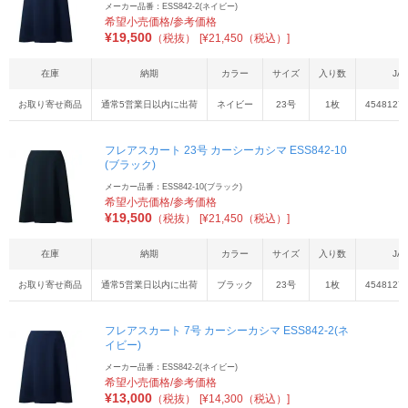
メーカー品番：ESS842-2(ネイビー)
希望小売価格/参考価格
¥
19,500
（税抜）
[¥21,450（税込）]
在庫
納期
カラー
サイズ
入り数
JA
お取り寄せ商品
通常5営業日以内に出荷
ネイビー
23号
1枚
4548127
フレアスカート 23号 カーシーカシマ ESS842-10
(ブラック)
メーカー品番：ESS842-10(ブラック)
希望小売価格/参考価格
¥
19,500
（税抜）
[¥21,450（税込）]
在庫
納期
カラー
サイズ
入り数
JA
お取り寄せ商品
通常5営業日以内に出荷
ブラック
23号
1枚
4548127
フレアスカート 7号 カーシーカシマ ESS842-2(ネ
イビー)
メーカー品番：ESS842-2(ネイビー)
希望小売価格/参考価格
¥
13,000
（税抜）
[¥14,300（税込）]