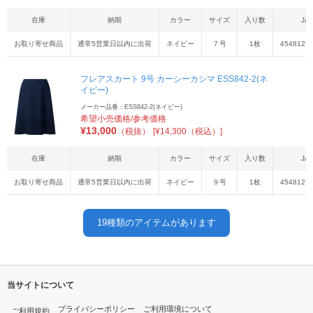
在庫
納期
カラー
サイズ
入り数
JA
お取り寄せ商品
通常5営業日以内に出荷
ネイビー
７号
1枚
4548127
フレアスカート 9号 カーシーカシマ ESS842-2(ネ
イビー)
メーカー品番：ESS842-2(ネイビー)
希望小売価格/参考価格
¥
13,000
（税抜）
[¥14,300（税込）]
在庫
納期
カラー
サイズ
入り数
JA
お取り寄せ商品
通常5営業日以内に出荷
ネイビー
９号
1枚
4548127
19
種類のアイテムがあります
当サイトについて
プライバシーポリシー
ご利用環境について
ご利用規約