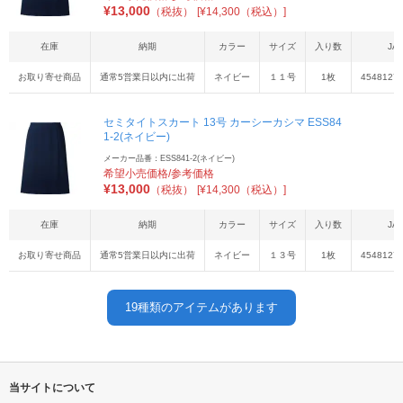
¥
13,000
（税抜）
[¥14,300（税込）]
在庫
納期
カラー
サイズ
入り数
JA
お取り寄せ商品
通常5営業日以内に出荷
ネイビー
１１号
1枚
4548127
セミタイトスカート 13号 カーシーカシマ ESS84
1-2(ネイビー)
メーカー品番：ESS841-2(ネイビー)
希望小売価格/参考価格
¥
13,000
（税抜）
[¥14,300（税込）]
在庫
納期
カラー
サイズ
入り数
JA
お取り寄せ商品
通常5営業日以内に出荷
ネイビー
１３号
1枚
4548127
19
種類のアイテムがあります
当サイトについて