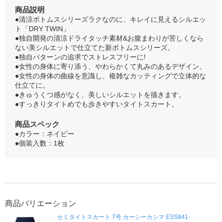
商品説明
●清涼ボトムスシリーズラクなのに、キレイに見えるシルエッ
ト「DRY TWIN」
●独自開発の清涼ドライタッチ素材&お腹まわりが苦しくなら
ない美シルエットで仕立てた新ボトムスシリーズ。
●独自パターンの追求でストレスフリーに!
●女性の身体に寄り添う、やわらかくて丸みのあるデザイン。
●女性の身体の曲線を意識し、複雑なカッティングで立体的な
仕立てに。
●きゅうくつ感がなく、美しいシルエットを描きます。
●すっきりタイトめでも歩きやすいタイトスカート。
商品スペック
●カラー：ネイビー
●個装入数：1枚
商品バリエーション
セミタイトスカート 7号 カーシーカシマ ESS841-