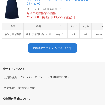
(ネイビー)
メーカー品番：EAS838-2(ネイビー)
希望小売価格/参考価格
¥
12,500
（税抜）
[¥13,750（税込）]
在庫
納期
カラー
サイズ
入り数
JA
お取り寄せ商品
通常5営業日以内に出荷
ネイビー
９号
1枚
4548127
19
種類のアイテムがあります
当サイトについて
プライバシーポリシー
ご利用環境について
ご利用規約
特定商取引法に関する表示
松吉医科器械について