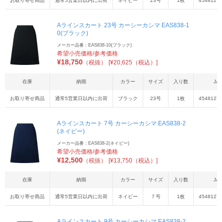
お取り寄せ商品
通常5営業日以内に出荷
ネイビー
23号
1枚
4548127
Aラインスカート 23号 カーシーカシマ EAS838-1
0(ブラック)
メーカー品番：EAS838-10(ブラック)
希望小売価格/参考価格
¥
18,750
（税抜）
[¥20,625（税込）]
在庫
納期
カラー
サイズ
入り数
JA
お取り寄せ商品
通常5営業日以内に出荷
ブラック
23号
1枚
4548127
Aラインスカート 7号 カーシーカシマ EAS838-2
(ネイビー)
メーカー品番：EAS838-2(ネイビー)
希望小売価格/参考価格
¥
12,500
（税抜）
[¥13,750（税込）]
在庫
納期
カラー
サイズ
入り数
JA
お取り寄せ商品
通常5営業日以内に出荷
ネイビー
７号
1枚
4548127
Aラインスカート 9号 カーシーカシマ EAS838-2