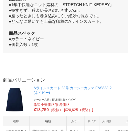
●1年中快適なニット素材の「STRETCH KNIT KERSEY」
●短すぎず、程よい長さのひざ丈57cm。
●座ったときにも巻き込みにくい絶妙な長さです。
●どんなに動いても上品な印象のAラインスカート。
商品スペック
●カラー：ネイビー
●個装入数：1枚
商品バリエーション
Aラインスカート 23号 カーシーカシマ EAS838-2
(ネイビー)
メーカー品番：EAS838-2(ネイビー)
希望小売価格/参考価格
¥
18,750
（税抜）
[¥20,625（税込）]
在庫
納期
カラー
サイズ
入り数
JA