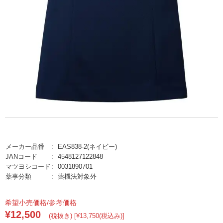
メーカー品番
EAS838-2(ネイビー)
JANコード
4548127122848
マツヨシコード
0031890701
薬事分類
薬機法対象外
希望小売価格/参考価格
¥12,500
(税抜き) [¥13,750(税込み)]