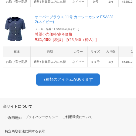
お取り寄せ商品
通常5営業日以内に出荷
ネイビー
９号
1枚
4548127
オーバーブラウス 11号 カーシーカシマ ESA831-
2(ネイビー)
メーカー品番：ESA831-2(ネイビー)
希望小売価格/参考価格
¥
21,400
（税抜）
[¥23,540（税込）]
在庫
納期
カラー
サイズ
入り数
JA
お取り寄せ商品
通常5営業日以内に出荷
ネイビー
１１号
1枚
4548127
7
種類のアイテムがあります
当サイトについて
プライバシーポリシー
ご利用環境について
ご利用規約
特定商取引法に関する表示