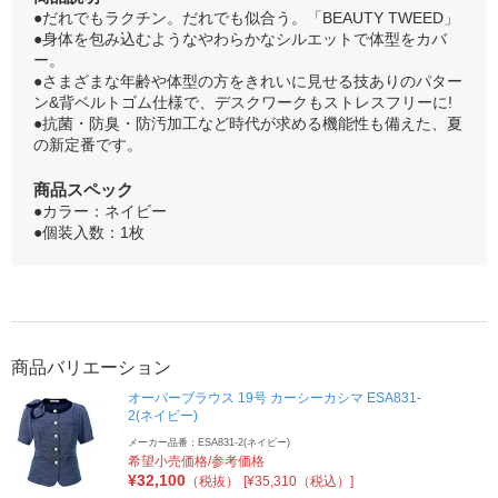
●だれでもラクチン。だれでも似合う。「BEAUTY TWEED」
●身体を包み込むようなやわらかなシルエットで体型をカバ
ー。
●さまざまな年齢や体型の方をきれいに見せる技ありのパター
ン&背ベルトゴム仕様で、デスクワークもストレスフリーに!
●抗菌・防臭・防汚加工など時代が求める機能性も備えた、夏
の新定番です。
商品スペック
●カラー：ネイビー
●個装入数：1枚
商品バリエーション
オーバーブラウス 19号 カーシーカシマ ESA831-
2(ネイビー)
メーカー品番：ESA831-2(ネイビー)
希望小売価格/参考価格
¥
32,100
（税抜）
[¥35,310（税込）]