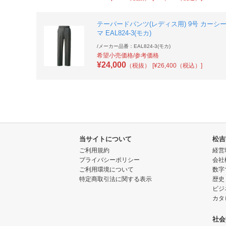
テーパードパンツ(レディス用) 9号 カーシ
マ EAL824-3(モカ)
/
メーカー品番：EAL824-3(モカ)
希望小売価格/参考価格
¥
24,000
（税抜）
[¥26,400（税込）]
当サイトについて
松吉
ご利用規約
経営
プライバシーポリシー
会社
ご利用環境について
数字
特定商取引法に関する表示
歴史
ビジ
カタ
社会