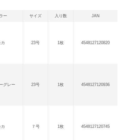
ラー
サイズ
入り数
JAN
モカ
23号
1枚
4548127120820
ーグレー
23号
1枚
4548127120936
モカ
７号
1枚
4548127120745