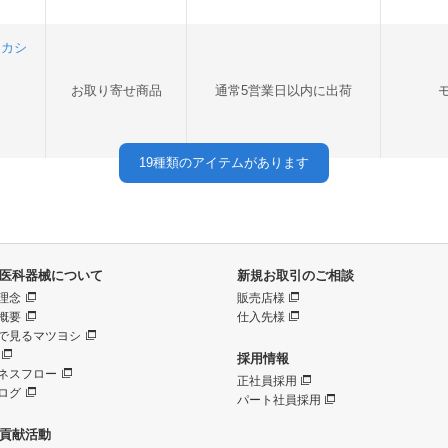
ーカシ
お取り寄せ商品
通常5営業日以内に出荷
19
種類のアイテムがあります
医科器械について
新規お取引のご相談
理念
販売店様
概要
仕入先様
で見るマツヨシ
採用情報
ネスフロー
正社員採用
ログ
パート社員採用
貢献活動