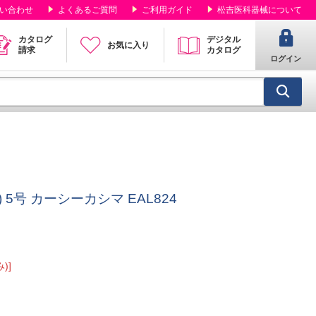
い合わせ
よくあるご質問
ご利用ガイド
松吉医科器械について
カタログ
デジタル
お気に入り
請求
カタログ
ログイン
5号 カーシーカシマ EAL824
)]