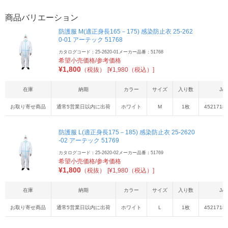
商品バリエーション
防護服 M(適正身長165－175) 感染防止衣 25-262
0-01 アーテック 51768
カタログコード：25-2620-01
メーカー品番：51768
希望小売価格/参考価格
¥
1,800
（税抜）
[¥1,980（税込）]
在庫
納期
カラー
サイズ
入り数
JA
お取り寄せ商品
通常5営業日以内に出荷
ホワイト
M
1枚
4521718
防護服 L(適正身長175－185) 感染防止衣 25-2620
-02 アーテック 51769
カタログコード：25-2620-02
メーカー品番：51769
希望小売価格/参考価格
¥
1,800
（税抜）
[¥1,980（税込）]
在庫
納期
カラー
サイズ
入り数
JA
お取り寄せ商品
通常5営業日以内に出荷
ホワイト
L
1枚
4521718