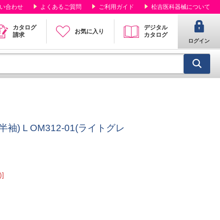
い合わせ
よくあるご質問
ご利用ガイド
松吉医科器械について
カタログ
デジタル
お気に入り
請求
カタログ
ログイン
 L OM312-01(ライトグレ
]