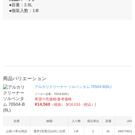
●容量：3.8L
●個装入数：1本
商品バリエーション
アルカリクリーナー ソルベンタム 70504-B(8L)
メーカー品番：70504-B(8L)
希望小売価格/参考価格
¥
14,560
（税抜）
[¥16,016（税込）]
在庫
納期
入り数
発注単位
容量
JAN
お取り寄せ商品
通常5営業日以内に出荷
1本
2
8L
498758019