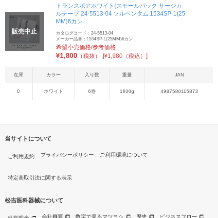
トランスポアホワイト(スモールパック サージカ
ルテープ 24-5513-04 ソルベンタム 1534SP-1(25
MM)6カン
販売中止
カタログコード：24-5513-04
メーカー品番：1534SP-1(25MM)6カン
希望小売価格/参考価格
¥
1,800
（税抜）
[¥1,980（税込）]
在庫
カラー
入り数
重量
JAN
0
ホワイト
6巻
1800g
4987580115873
当サイトについて
プライバシーポリシー
ご利用環境について
ご利用規約
特定商取引法に関する表示
松吉医科器械について
会社概要
数字で見るマツヨシ
歴史
ビジネスフロー