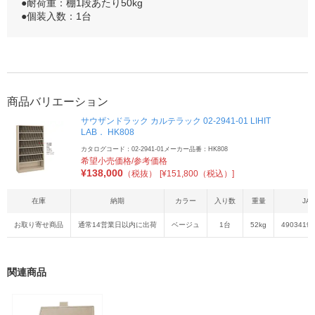
●耐荷重：棚1段あたり50kg
●個装入数：1台
商品バリエーション
サウザンドラック カルテラック 02-2941-01 LIHIT
LAB． HK808
カタログコード：02-2941-01
メーカー品番：HK808
希望小売価格/参考価格
¥
138,000
（税抜）
[¥151,800（税込）]
在庫
納期
カラー
入り数
重量
JA
お取り寄せ商品
通常14営業日以内に出荷
ベージュ
1台
52kg
49034194
関連商品