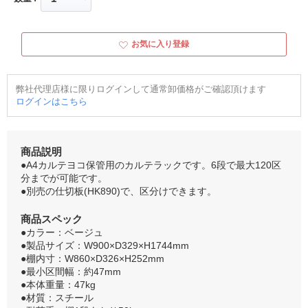
お気に入り登録
弊社代理店様に限りログインして通常卸価格がご確認頂けます
ログインはこちら
商品説明
●A4カルテヨコ保管用のカルテラックです。6段で最大120区
分までが可能です。
●別売の仕切板(HK890)で、区分けできます。
商品スペック
●カラー：ベージュ
●製品サイズ：W900×D329×H1744mm
●棚内寸：W860×D326×H252mm
●最小区間幅：約47mm
●本体重量：47kg
●材質：スチール