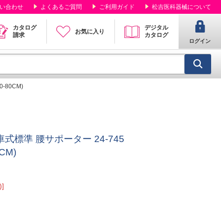
い合わせ
よくあるご質問
ご利用ガイド
松吉医科器械について
カタログ
デジタル
お気に入り
請求
カタログ
ログイン
-80CM)
標準 腰サポーター 24-745
0CM)
]