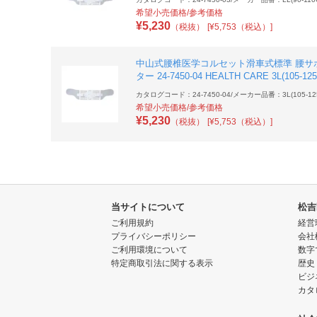
希望小売価格/参考価格
¥
5,230
（税抜）
[¥5,753（税込）]
中山式腰椎医学コルセット滑車式標準 腰サ
ター 24-7450-04 HEALTH CARE 3L(105-12
カタログコード：24-7450-04
/
メーカー品番：3L(105-12
希望小売価格/参考価格
¥
5,230
（税抜）
[¥5,753（税込）]
当サイトについて
松吉
ご利用規約
経営
プライバシーポリシー
会社
ご利用環境について
数字
特定商取引法に関する表示
歴史
ビジ
カタ