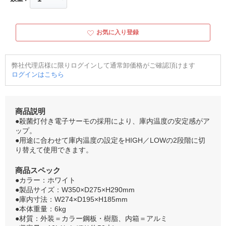
お気に入り登録
弊社代理店様に限りログインして通常卸価格がご確認頂けます
ログインはこちら
商品説明
●殺菌灯付き電子サーモの採用により、庫内温度の安定感がア
ップ。
●用途に合わせて庫内温度の設定をHIGH／LOWの2段階に切
り替えて使用できます。
商品スペック
●カラー：ホワイト
●製品サイズ：W350×D275×H290mm
●庫内寸法：W274×D195×H185mm
●本体重量：6kg
●材質：外装＝カラー鋼板・樹脂、内箱＝アルミ