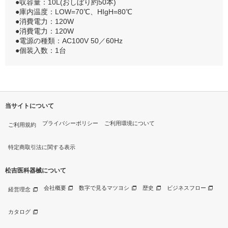
●収容量：10L(おしぼり約50本)
●庫内温度：LOW=70℃、HIgH=80℃
●消費電力：120W
●消費電力：120W
●電源の種類：AC100V 50／60Hz
●個装入数：1台
当サイトについて
プライバシーポリシー
ご利用環境について
ご利用規約
特定商取引法に関する表示
松吉医科器械について
会社概要
数字で見るマツヨシ
歴史
ビジネスフロー
経営理念
カタログ