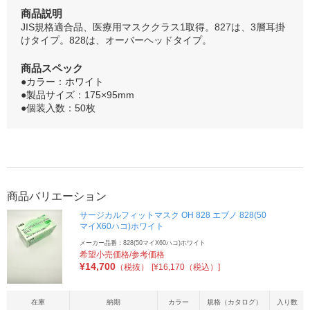
商品説明
JIS規格適合品、医療用マスククラス1取得。827は、3層耳掛
けタイプ。828は、オーバーヘッドタイプ。
商品スペック
●カラー：ホワイト
●製品サイズ：175×95mm
●個装入数：50枚
商品バリエーション
サージカルフィットマスク OH 828 エブノ 828(50
マイX60ハコ)ホワイト
メーカー品番：828(50マイX60ハコ)ホワイト
希望小売価格/参考価格
¥
14,700
（税抜）
[¥16,170（税込）]
在庫
納期
カラー
規格（カタログ）
入り数