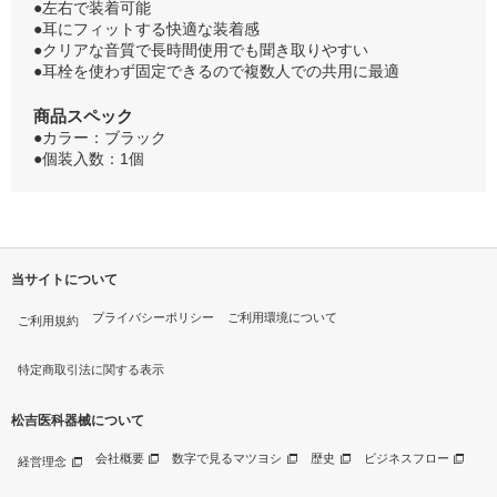
●左右で装着可能
●耳にフィットする快適な装着感
●クリアな音質で長時間使用でも聞き取りやすい
●耳栓を使わず固定できるので複数人での共用に最適
商品スペック
●カラー：ブラック
●個装入数：1個
当サイトについて
プライバシーポリシー
ご利用環境について
ご利用規約
特定商取引法に関する表示
松吉医科器械について
会社概要
数字で見るマツヨシ
歴史
ビジネスフロー
経営理念