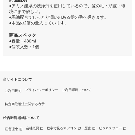
●アミノ酸系の洗浄剤を使用しているので、髪の毛・頭皮・環
境にまで優しい。
●馬油配合でしっとり潤いのある髪の毛へ導きます。
●本品の2倍の量入っています。
商品スペック
●容量：480ml
●個装入数：1個
当サイトについて
プライバシーポリシー
ご利用環境について
ご利用規約
特定商取引法に関する表示
松吉医科器械について
会社概要
数字で見るマツヨシ
歴史
ビジネスフロー
経営理念