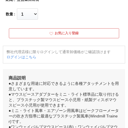
数量
お気に入り登録
弊社代理店様に限りログインして通常卸価格がご確認頂けます
ログインはこちら
商品説明
●さまざまな用途に対応できるように各種アタッチメントを用
意しています。
●マウスピースアダプターをミニ・ライト標準品に取り付ける
と、プラスチック製マウスピース小児用・紙製ディスポマウ
スピース小児用が使用できます。
●ミニ・ライト風車・エアゾーン用風車はピークフローメータ
ーの吹き方指導に最適なプラスチック製風車(Windmill Traine
r)です。
●ワンウェイバルブマウスピース(赤)・ワンウェイバルブマウ