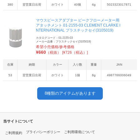
380
翌営業日出荷
ホワイト
40個
4g
5023323017871
マウスピースアダプター ピークフローメーター用
アタッチメント 01-2155-03 CLEMENT CLARKE I
NTERNATIONAL プラスチックセイ(3105019)
カタログコード：01-2155-03
メーカー品番：プラスチックセイ(3105019)
希望小売価格/参考価格
¥
660
（税抜）
[¥726（税込）]
在庫
納期
カラー
入り数
重量
JAN
53
翌営業日出荷
ホワイト
1個
8g
4987766006049
8
種類のアイテムがあります
当サイトについて
プライバシーポリシー
ご利用環境について
ご利用規約