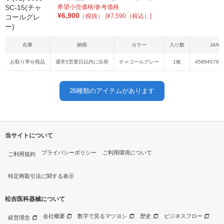
希望小売価格/参考価格
¥
6,900
（税抜）
[¥7,590（税込）]
在庫
納期
カラー
入り数
JAN
お取り寄せ商品
通常5営業日以内に出荷
チャコールグレー
1枚
458945789
26
種類のアイテムがあります
当サイトについて
プライバシーポリシー
ご利用環境について
ご利用規約
特定商取引法に関する表示
松吉医科器械について
会社概要
数字で見るマツヨシ
歴史
ビジネスフロー
経営理念