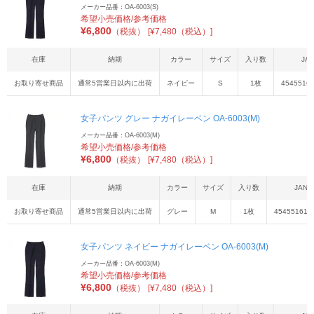
メーカー品番：OA-6003(S)
希望小売価格/参考価格
¥
6,800
（税抜）
[¥7,480（税込）]
在庫
納期
カラー
サイズ
入り数
JA
お取り寄せ商品
通常5営業日以内に出荷
ネイビー
S
1枚
45455161
女子パンツ グレー ナガイレーベン OA-6003(M)
メーカー品番：OA-6003(M)
希望小売価格/参考価格
¥
6,800
（税抜）
[¥7,480（税込）]
在庫
納期
カラー
サイズ
入り数
JAN
お取り寄せ商品
通常5営業日以内に出荷
グレー
M
1枚
454551611
女子パンツ ネイビー ナガイレーベン OA-6003(M)
メーカー品番：OA-6003(M)
希望小売価格/参考価格
¥
6,800
（税抜）
[¥7,480（税込）]