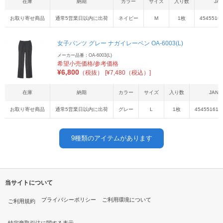
在庫
納期
カラー
サイズ
入り数
JA
お取り寄せ商品
通常5営業日以内に出荷
ネイビー
M
1枚
45455161
女子パンツ グレー ナガイレーベン OA-6003(L)
メーカー品番：OA-6003(L)
希望小売価格/参考価格
¥
6,800
（税抜）
[¥7,480（税込）]
在庫
納期
カラー
サイズ
入り数
JAN
お取り寄せ商品
通常5営業日以内に出荷
グレー
L
1枚
454551611
9
種類のアイテムがあります
当サイトについて
プライバシーポリシー
ご利用環境について
ご利用規約
特定商取引法に関する表示