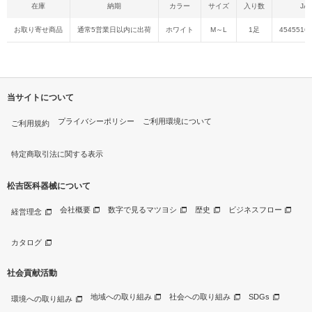
在庫
納期
カラー
サイズ
入り数
JA
お取り寄せ商品
通常5営業日以内に出荷
ホワイト
M～L
1足
4545516
当サイトについて
プライバシーポリシー
ご利用環境について
ご利用規約
特定商取引法に関する表示
松吉医科器械について
会社概要
数字で見るマツヨシ
歴史
ビジネスフロー
経営理念
カタログ
社会貢献活動
地域への取り組み
社会への取り組み
SDGs
環境への取り組み