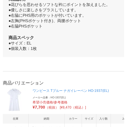
●花びらを思わせるソフトな衿にポイントを加えました。
●優しさに楽しさをプラスしています。
●右脇にPHS用のポケットが付いています。
●左胸(PHSポケット付き)、両腰ポケット
●右脇PHSポケット
商品スペック
●サイズ：EL
●個装入数：1枚
商品バリエーション
ワンピース Tブルー ナガイレーベン HO-1937(EL)
メーカー品番：HO-1937(EL)
希望小売価格/参考価格
¥
7,700
（税抜）
[¥8,470（税込）]
在庫
納期
カラー
サイズ
入り数
JA