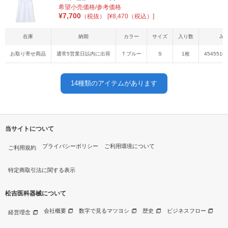
希望小売価格/参考価格
¥
7,700
（税抜）
[¥8,470（税込）]
在庫
納期
カラー
サイズ
入り数
JA
お取り寄せ商品
通常5営業日以内に出荷
Ｔブルー
S
1枚
4545516
14
種類のアイテムがあります
当サイトについて
プライバシーポリシー
ご利用環境について
ご利用規約
特定商取引法に関する表示
松吉医科器械について
会社概要
数字で見るマツヨシ
歴史
ビジネスフロー
経営理念