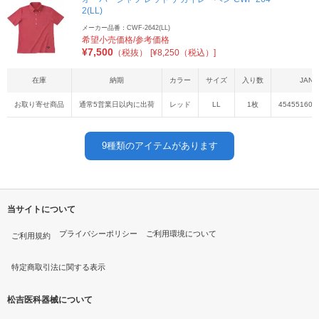
2(LL)
メーカー品番：CWF-2642(LL)
希望小売価格/参考価格
¥
7,500
（税抜）
[¥8,250（税込）]
在庫
納期
カラー
サイズ
入り数
JAN
お取り寄せ商品
通常5営業日以内に出荷
レッド
LL
1枚
454551608
9
種類のアイテムがあります
当サイトについて
プライバシーポリシー
ご利用環境について
ご利用規約
特定商取引法に関する表示
松吉医科器械について