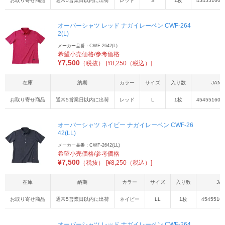
お取り寄せ商品
通常5営業日以内に出荷
レッド
S
1枚
454551608
オーバーシャツ レッド ナガイレーベン CWF-264
2(L)
メーカー品番：CWF-2642(L)
希望小売価格/参考価格
¥
7,500
（税抜）
[¥8,250（税込）]
在庫
納期
カラー
サイズ
入り数
JAN
お取り寄せ商品
通常5営業日以内に出荷
レッド
L
1枚
454551608
オーバーシャツ ネイビー ナガイレーベン CWF-26
42(LL)
メーカー品番：CWF-2642(LL)
希望小売価格/参考価格
¥
7,500
（税抜）
[¥8,250（税込）]
在庫
納期
カラー
サイズ
入り数
JA
お取り寄せ商品
通常5営業日以内に出荷
ネイビー
LL
1枚
4545516
オーバーシャツ レッド ナガイレーベン CWF-264