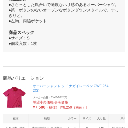
●さらっとした風合いで適度なハリ感のあるオーバーシャツ。
●第一ボタンのないオープンなボタンダウンスタイルで、すっ
きりと。
●左胸、両脇ポケット
商品スペック
●サイズ：S
●個装入数：1枚
商品バリエーション
オーバーシャツ レッド ナガイレーベン CWF-264
2(S)
メーカー品番：CWF-2642(S)
希望小売価格/参考価格
¥
7,500
（税抜）
[¥8,250（税込）]
在庫
納期
カラー
サイズ
入り数
JAN