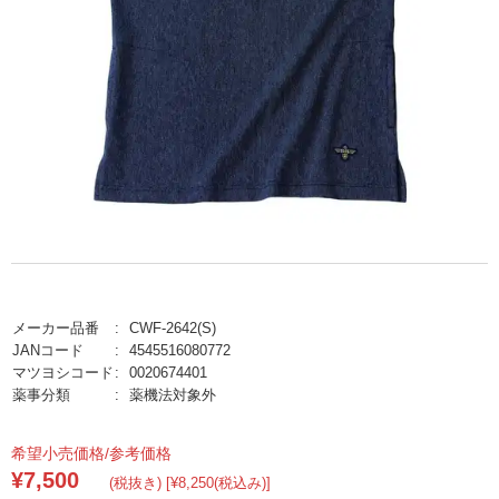
メーカー品番
CWF-2642(S)
JANコード
4545516080772
マツヨシコード
0020674401
薬事分類
薬機法対象外
希望小売価格/参考価格
¥7,500
(税抜き) [¥8,250(税込み)]