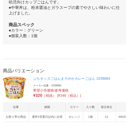
幼児向けカップごはんです。
●中華丼は、粉末醤油とガラスープの素でやさしい味わいに仕
上げました。
商品スペック
●カラー：グリーン
●個装入数：1個
商品バリエーション
ぷちキッズごはんまろやかカレーごはん 1039884
メーカー品番：1039884
希望小売価格/参考価格
¥
320
（税抜）
[¥346（税込）]
在庫
納期
カラー
入り数
発注単位
J
お取り寄せ商品
通常5営業日以内に出荷
オレンジ
1個
12
490250