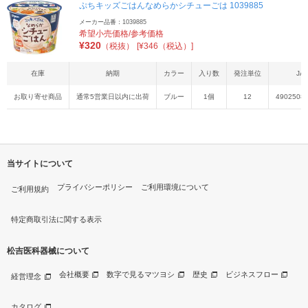
ぷちキッズごはんなめらかシチューごは 1039885
メーカー品番：1039885
希望小売価格/参考価格
¥
320
（税抜）
[¥346（税込）]
在庫
納期
カラー
入り数
発注単位
JA
お取り寄せ商品
通常5営業日以内に出荷
ブルー
1個
12
4902508
当サイトについて
プライバシーポリシー
ご利用環境について
ご利用規約
特定商取引法に関する表示
松吉医科器械について
会社概要
数字で見るマツヨシ
歴史
ビジネスフロー
経営理念
カタログ