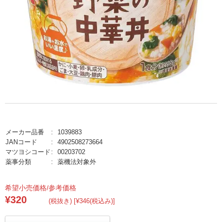
メーカー品番
1039883
JANコード
4902508273664
マツヨシコード
00203702
薬事分類
薬機法対象外
希望小売価格/参考価格
¥320
(税抜き) [¥346(税込み)]