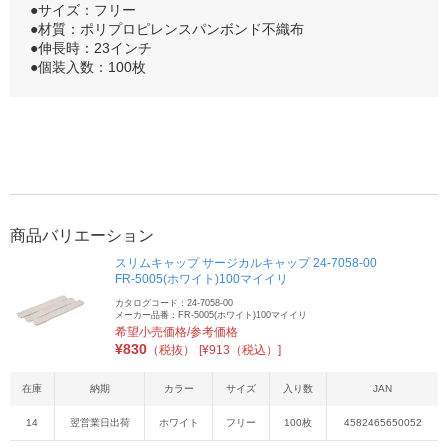
●サイズ：フリー
●材質：ポリプロピレンスパンボンド不織布
●伸長時：23インチ
●個装入数：100枚
商品バリエーション
スリムキャップ サージカルキャップ 24-7058-00
FR-5005(ホワイト)100マイイリ
カタログコード：24-7058-00
メーカー品番：FR-5005(ホワイト)100マイイリ
希望小売価格/参考価格
¥
830
（税抜）
[¥913（税込）]
在庫
納期
カラー
サイズ
入り数
JAN
14
翌営業日出荷
ホワイト
フリー
100枚
4582465650052