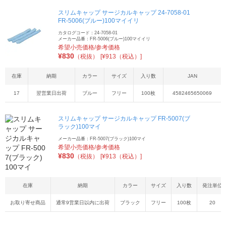
スリムキャップ サージカルキャップ 24-7058-01
FR-5006(ブルー)100マイイリ
カタログコード：24-7058-01
メーカー品番：FR-5006(ブルー)100マイイリ
希望小売価格/参考価格
¥
830
（税抜）
[¥913（税込）]
在庫
納期
カラー
サイズ
入り数
JAN
17
翌営業日出荷
ブルー
フリー
100枚
4582465650069
スリムキャップ サージカルキャップ FR-5007(ブ
ラック)100マイ
メーカー品番：FR-5007(ブラック)100マイ
希望小売価格/参考価格
¥
830
（税抜）
[¥913（税込）]
在庫
納期
カラー
サイズ
入り数
発注単位
お取り寄せ商品
通常9営業日以内に出荷
ブラック
フリー
100枚
20