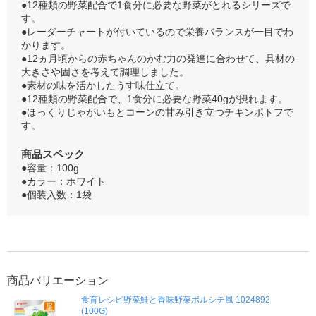
●12種類の野菜配合で1食分に必要な野菜がとれるシリーズで
す。
●レーダーチャートが付いているので栄養バランスが一目でわ
かります。
●12ヵ月頃からの赤ちゃんのかむ力の発達に合わせて、具材の
大きさや固さを考えて調理しました。
●素材の味を活かしたうす味仕立て。
●12種類の野菜配合で、1食分に必要な野菜40gが摂れます。
●ほっくりじゃがいもとコーンの甘み引き立つチキンポトフで
す。
商品スペック
●容量：100g
●カラー：ホワイト
●個装入数：1袋
商品バリエーション
食育レシピ野菜鮭と香味野菜ボルシチ風 1024892
(100G)