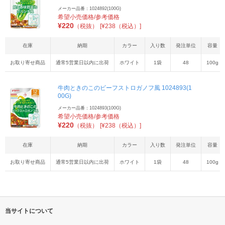
メーカー品番：1024892(100G)
希望小売価格/参考価格
¥
220
（税抜）
[¥238（税込）]
在庫
納期
カラー
入り数
発注単位
容量
お取り寄せ商品
通常5営業日以内に出荷
ホワイト
1袋
48
100g
牛肉ときのこのビーフストロガノフ風 1024893(1
00G)
メーカー品番：1024893(100G)
希望小売価格/参考価格
¥
220
（税抜）
[¥238（税込）]
在庫
納期
カラー
入り数
発注単位
容量
お取り寄せ商品
通常5営業日以内に出荷
ホワイト
1袋
48
100g
当サイトについて