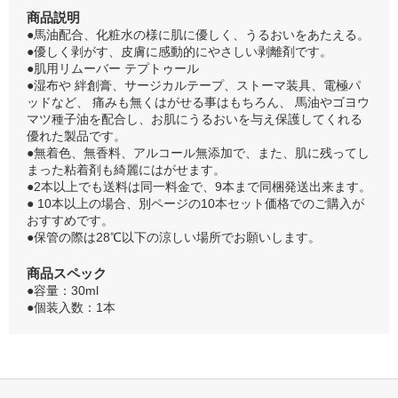
商品説明
●馬油配合、化粧水の様に肌に優しく、うるおいをあたえる。
●優しく剥がす、皮膚に感動的にやさしい剥離剤です。
●肌用リムーバー テプトゥール
●湿布や 絆創膏、サージカルテープ、ストーマ装具、電極パ
ッドなど、 痛みも無くはがせる事はもちろん、 馬油やゴヨウ
マツ種子油を配合し、お肌にうるおいを与え保護してくれる
優れた製品です。
●無着色、無香料、アルコール無添加で、また、肌に残ってし
まった粘着剤も綺麗にはがせます。
●2本以上でも送料は同一料金で、9本まで同梱発送出来ます。
● 10本以上の場合、別ページの10本セット価格でのご購入が
おすすめです。
●保管の際は28℃以下の涼しい場所でお願いします。
商品スペック
●容量：30ml
●個装入数：1本