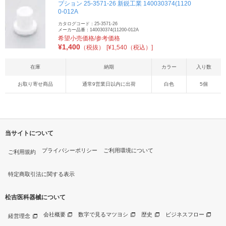
プション 25-3571-26 新鋭工業 140030374(1120
0-012A
カタログコード：25-3571-26
メーカー品番：140030374(11200-012A
希望小売価格/参考価格
¥
1,400
（税抜）
[¥1,540（税込）]
在庫
納期
カラー
入り数
お取り寄せ商品
通常9営業日以内に出荷
白色
5個
当サイトについて
プライバシーポリシー
ご利用環境について
ご利用規約
特定商取引法に関する表示
松吉医科器械について
会社概要
数字で見るマツヨシ
歴史
ビジネスフロー
経営理念